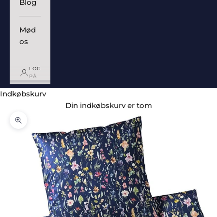
Blog
Mød
os
LOG
PÅ
Indkøbskurv
Din indkøbskurv er tom
Zoom