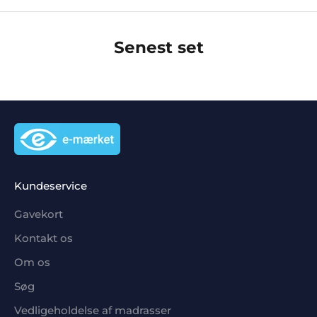
Senest set
Kundeservice
Gavekort
Kontakt os
Om os
Søg
Vedligeholdelse af madrasser