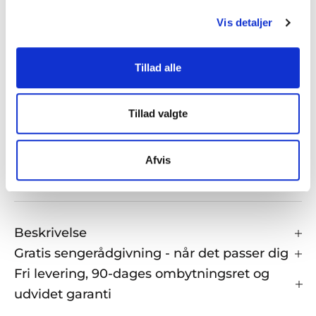
Udsolgte varianter kan bestilles pr. telefon - forvent 5-
Vis detaljer
6 ugers levering.
RING TIL BUTIKKEN FOR AT BESTILLE
Tillad alle
Gratis levering ved køb over kr. 399
Tillad valgte
5 Stjerner på Google og TrustPilot
Afvis
e-mærket certificeret
Beskrivelse
Gratis sengerådgivning - når det passer dig
Fri levering, 90-dages ombytningsret og
udvidet garanti