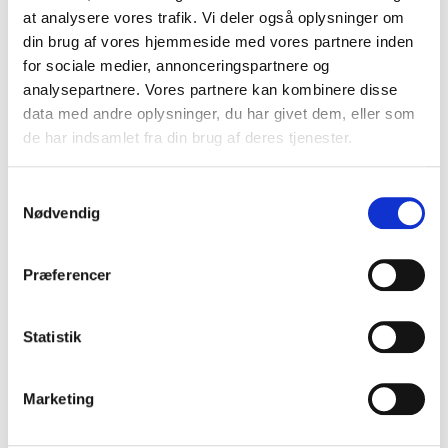
Kun 1 enhed tilbage
at analysere vores trafik. Vi deler også oplysninger om
din brug af vores hjemmeside med vores partnere inden
for sociale medier, annonceringspartnere og
Mulighed for afhentning hos Den 7. Himmel Butik
analysepartnere. Vores partnere kan kombinere disse
Normalt klar inden for 1 time
data med andre oplysninger, du har givet dem, eller som
Vis butiksinformation
de har indsamlet fra din brug af deres tjenester.
Sengesæt Elegante Potpourri, Blå
140x200
Samtykkevalg
Nødvendig
Den 7. Himmel Butik
Mulighed for afhentning, Normalt klar inden for 1
time
Præferencer
Roskildevej 284
2610 Rødovre
Statistik
Danmark
+4536726080
Marketing
FØJ TIL INDKØBSKURV