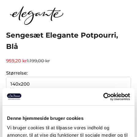
Sengesæt Elegante Potpourri,
Blå
Salgspris
Normalpris
959,20 kr
1.199,00 kr
Størrelse:
140x200
Størrelse
140x200
140x220
Udsolgt
Denne hjemmeside bruger cookies
Sænk antal
Øg antal
Vi bruger cookies til at tilpasse vores indhold og
annoncer, til at vise dig funktioner til sociale medier og til