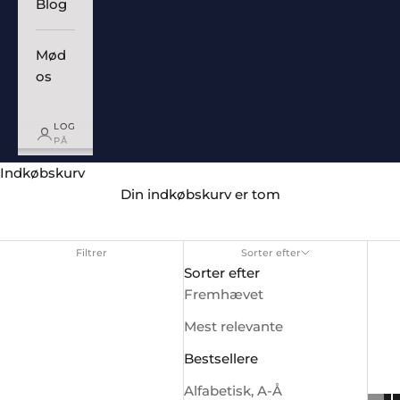
Blog
Mød
os
LOG
PÅ
Indkøbskurv
Din indkøbskurv er tom
Filtrer
Sorter efter
Sorter efter
Fremhævet
Mest relevante
Bestsellere
Alfabetisk, A-Å