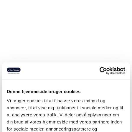
ELEGANTE
JOOP
Pure & Simple
JOOP Micro Lines
Pudebetræk - Hvid
sengesæt, Deep Rose
Salgspris
Normalpris
Salgspris
Normalpris
199,20 kr
249,00 kr
Fra 1.272,00 kr
1.590,00 kr
Denne hjemmeside bruger cookies
Vi bruger cookies til at tilpasse vores indhold og
annoncer, til at vise dig funktioner til sociale medier og til
at analysere vores trafik. Vi deler også oplysninger om
din brug af vores hjemmeside med vores partnere inden
for sociale medier, annonceringspartnere og