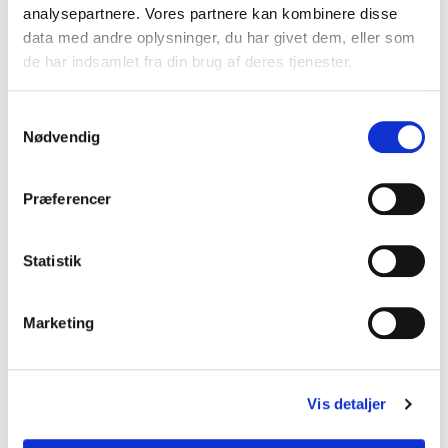
analysepartnere. Vores partnere kan kombinere disse
data med andre oplysninger, du har givet dem, eller som
de har indsamlet fra din brug af deres tjenester.
Samtykkevalg
ABATE
ABATE
Nødvendig
ABATE sengesæt - Beige
ABATE sengesæt -
Mørkegrå
Salgspris
Normalpris
Fra 999,20 kr
1.249,00 kr
Præferencer
Salgspris
Normalpris
Fra 999,20 kr
1.249,00 kr
Statistik
Marketing
Vis detaljer