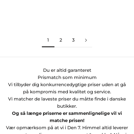
Elegante Stars sengesæt,
JOOP Cornflower
Navy
Sengesæt, Hvid
Salgspris
Normalpris
Salgspris
Normalpris
Fra 1.032,00 kr
1.290,00 kr
Fra 1.272,00 kr
1.590,00 kr
1
2
3
Du er altid garanteret
Prismatch som minimum
Vi tilbyder dig konkurrencedygtige priser uden at gå
på kompromis med kvalitet og service.
Vi matcher de laveste priser
du måtte finde i danske
butikker.
Og så længe priserne er sammenlignelige vil vi
matche prisen!
Vær opmærksom på at vi i Den 7. Himmel altid leverer