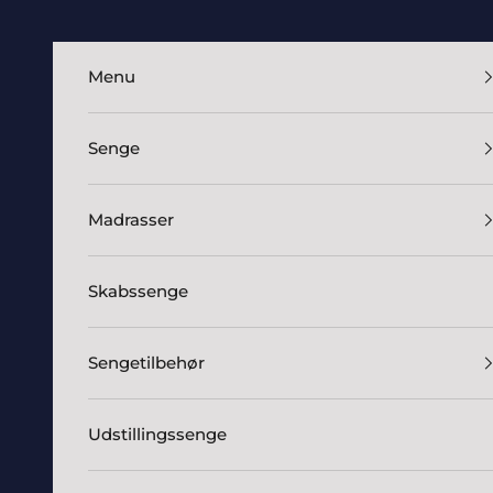
Spring til indhold
Menu
Senge
Madrasser
Skabssenge
Sengetilbehør
Udstillingssenge