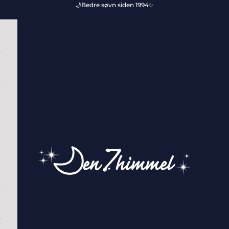
🌙Bedre søvn siden 1994✨
Den 7. Himmel