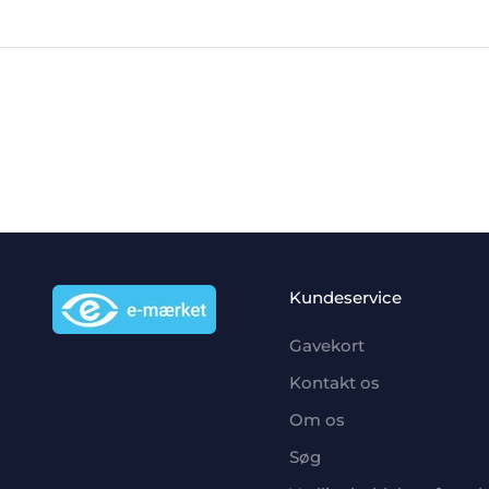
Kundeservice
Gavekort
Kontakt os
Om os
Søg