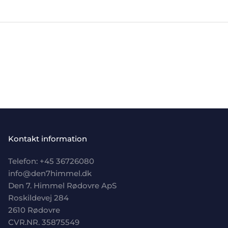
Kontakt information
Telefon: +
45 36726080
info@den7himmel.dk
Den 7. Himmel Rødovre ApS
Roskildevej 284
2610 Rødovre
CVR.NR. 35875549