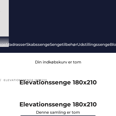
nge
Madrasser
Skabssenge
Sengetilbehør
Udstillingssenge
Bl
Din indkøbskurv er tom
ELEVATIONSSENGE 180X210
Elevationssenge 180x210
Elevationssenge 180x210
Denne samling er tom