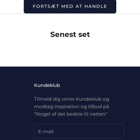
FORTSÆT MED AT HANDLE
Senest set
Kundeklub
Tilmeld dig vores Kundeklub og
modtag inspiration og tilbud på
"Noget af det bedste til natten"