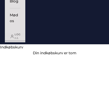
Blog
Mød
os
LOG
PÅ
Indkøbskurv
Din indkøbskurv er tom
Madrasser