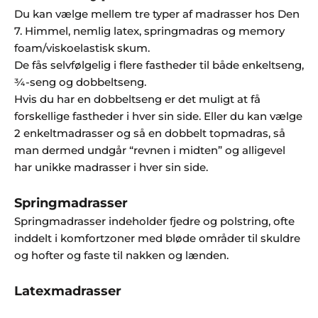
ed
Du kan vælge mellem tre typer af madrasser hos Den
te
7. Himmel, nemlig latex, springmadras og memory
d
foam/viskoelastisk skum.
f
De fås selvfølgelig i flere fastheder til både enkeltseng,
at
¾-seng og dobbeltseng.
en
Hvis du har en dobbeltseng er det muligt at få
K
forskellige fastheder i hver sin side. Eller du kan vælge
o
2 enkeltmadrasser og så en
dobbelt topmadras
, så
m
man dermed undgår “revnen i midten” og alligevel
p
har unikke madrasser i hver sin side.
et
e
n
Springmadrasser
t
Springmadrasser indeholder fjedre og polstring, ofte
&
inddelt i komfortzoner med bløde områder til skuldre
er
og hofter og faste til nakken og lænden.
fa
ri
Latexmadrasser
n
g