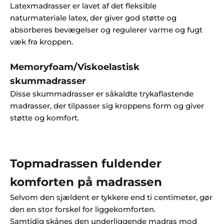
Latexmadrasser er lavet af det fleksible
rå
naturmateriale latex, der giver god støtte og
d
absorberes bevægelser og regulerer varme og fugt
gi
væk fra kroppen.
v
ni
Memoryfoam/Viskoelastisk
n
g
skummadrasser
Al
Disse skummadrasser er såkaldte trykaflastende
ti
madrasser, der tilpasser sig kroppens form og giver
d
støtte og komfort.
m
in
d
st
Topmadrassen
fuldender
6
komforten på madrassen
0
s
Selvom den sjældent er tykkere end ti centimeter, gør
e
den en stor forskel for liggekomforten.
n
Samtidig skånes den underliggende madras mod