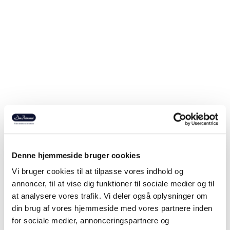
TECHNOGEL
TECHNOGEL
Technogel Sogno madras
Technogel Velora madras
Salgspris
Salgspris
Fra 18.399,00 kr
Fra 15.499,00 kr
Denne hjemmeside bruger cookies
Vi bruger cookies til at tilpasse vores indhold og
JENSEN
DUNLOPILLO
annoncer, til at vise dig funktioner til sociale medier og til
Jensen Prestige vendbar
Dunlopillo Pure Deluxe
at analysere vores trafik. Vi deler også oplysninger om
madras
Madras 21cm - vendbar
din brug af vores hjemmeside med vores partnere inden
Salgspris
Salgspris
Fra 10.742,55 kr
Fra 13.842,00 kr
for sociale medier, annonceringspartnere og