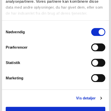
Normalpris
16.527,00 kr
analysepartnere. Vores partnere kan kombinere disse
data med andre oplysninger, du har givet dem, eller som
de har indsamlet fra din brug af deres tjenester.
Samtykkevalg
Nødvendig
Præferencer
TECHNOGEL
TECHNOGEL
Technogel Soffio - 3D Gel
Technogel Estasi - 3D Gel
Statistik
& Memoryfoam madras
& Memoryfoam madras
Salgspris
Salgspris
Fra 9.290,00 kr
Fra 13.990,00 kr
Marketing
Vis detaljer