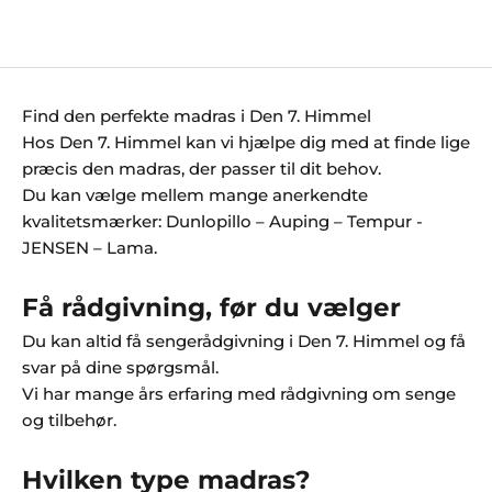
Salgspris
Normalpris
Fra 11.992,50 kr
15.990,00 kr
Find den perfekte madras i Den 7. Himmel
Hos Den 7. Himmel kan vi hjælpe dig med at finde lige
præcis den madras, der passer til dit behov.
Du kan vælge mellem mange anerkendte
kvalitetsmærker: Dunlopillo – Auping – Tempur -
JENSEN – Lama.
Få rådgivning, før du vælger
Du kan altid få
sengerådgivning
i Den 7. Himmel og få
svar på dine spørgsmål.
Vi har mange års erfaring med rådgivning om senge
og tilbehør.
å
et
Hvilken type madras?