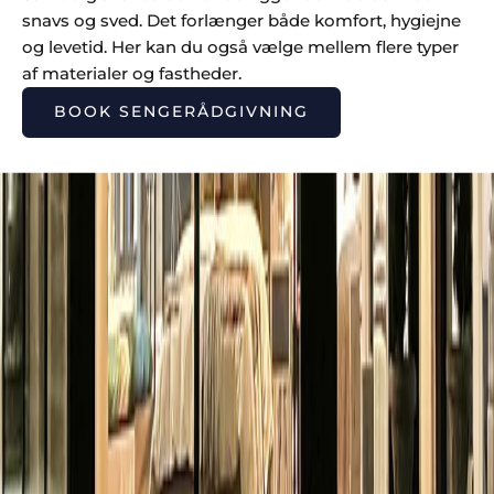
g
snavs og sved. Det forlænger både komfort, hygiejne
e
og levetid. Her kan du også vælge mellem flere typer
u
af materialer og fastheder.
d
st
BOOK SENGERÅDGIVNING
ill
et
P
ri
s
m
at
c
h
&
6
m
d
r.
P